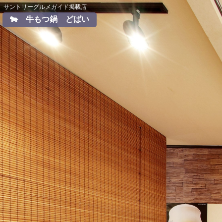
サントリーグルメガイド掲載店
🐄 牛もつ鍋 どばい