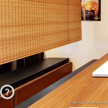
もつ鍋 どばい Indoor View - 